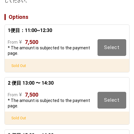
しください。
Options
1便目：11:00~12:30
7,500
¥
From
Select
* The amount is subjected to the payment
page.
Sold Out
2 便目 13:00 〜 14:30
7,500
¥
From
Select
* The amount is subjected to the payment
page.
Sold Out