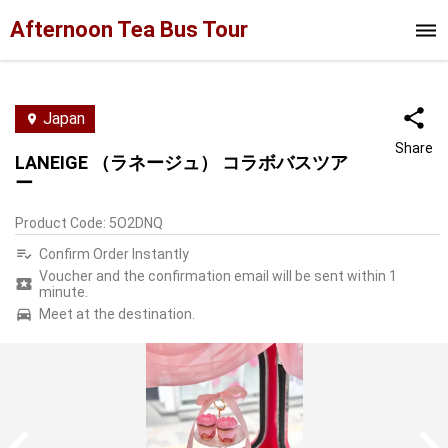
Afternoon Tea Bus Tour
Japan
Share
LANEIGE （ラネージュ） コラボバスツア
ー
Product Code
:
5O2DNQ
Confirm Order Instantly
Voucher and the confirmation email will be sent within 1
minute.
Meet at the destination.