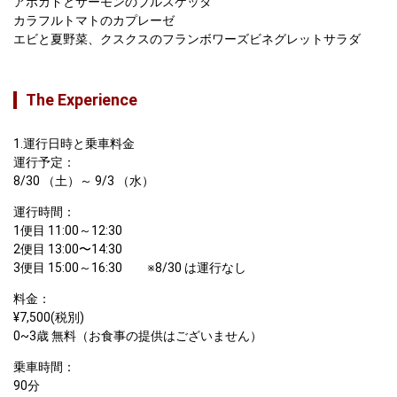
アボカドとサーモンのブルスケッタ

カラフルトマトのカプレーゼ

エビと夏野菜、クスクスのフランボワーズビネグレットサラダ
The Experience
1.運行日時と乗車料金

運行予定：

8/30 （土）～ 9/3 （水）
運行時間：

1便目 11:00～12:30

2便目 13:00〜14:30

3便目 15:00～16:30　　※8/30 は運行なし
料金：

¥7,500(税別)

0~3歳 無料（お食事の提供はございません）
乗車時間：

90分